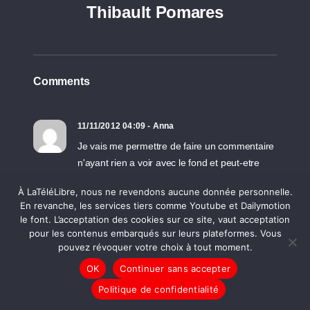
Thibault Pomares
Comments
11/11/2012 04:09 - Anna
Je vais me permettre de faire un commentaire
n'ayant rien a voir avec le fond et peut-etre
suis-je la seule a le penser mais je trouve la
À LaTéléLibre, nous ne revendons aucune donnée personnelle.
voix feminine qui double tres 'aggressive' si tel
En revanche, les services tiers comme Youtube et Dailymotion
est le mot. Ca en rend l'ecoute tres desagrable
le font. L’acceptation des cookies sur ce site, vaut acceptation
ce qui est dommage. D'ailleurs ca serait bien
pour les contenus embarqués sur leurs plateformes. Vous
que les medias francais se mettent plus au
pouvez révoquer votre choix à tout moment.
sous-titrage ca encouragera les francais a etre
OK
Continuer sans accepter
plus expose a l'anglais ou autre et donc a
Politique de confidentialité
ameliorer le niveau de langue comme ce que