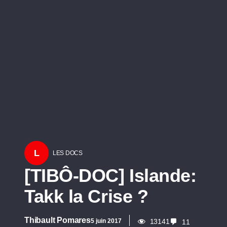
L
LES DOCS
[TIBÔ-DOC] Islande:
Takk la Crise ?
Thibault Pomares
5 juin 2017
13141
11