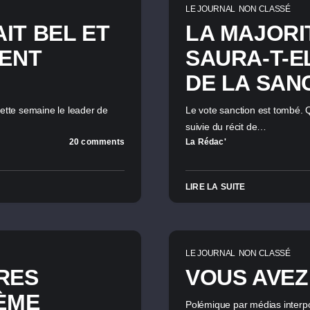
LE JOURNAL
NON CLASSÉ
IT BEL ET
LA MAJORI
DENT
SAURA-T-E
DE LA SAN
Cette semaine le leader de
Le vote sanction est tombé. Q
suivie du récit de…
20 comments
La Rédac'
LIRE LA SUITE
LE JOURNAL
NON CLASSÉ
RES
VOUS AVEZ
5ÈME
Polémique par médias interpos