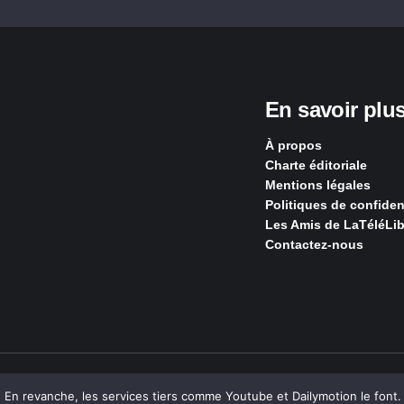
En savoir plu
À propos
Charte éditoriale
Mentions légales
Politiques de confident
Les Amis de LaTéléLib
Contactez-nous
S, Ouvert, Utile & Simple
n revanche, les services tiers comme Youtube et Dailymotion le font. L’