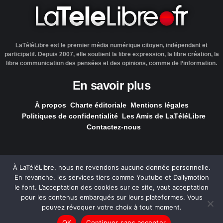
LaTéléLibre est le premier média numérique citoyen, indépendant et
participatif. Depuis 2007, elle soutient la libre expression, la libre création, la
libre communication des pensées et des opinions, comme de l’information.
En savoir plus
À propos
Charte éditoriale
Mentions légales
Politiques de confidentialité
Les Amis de LaTéléLibre
Contactez-nous
À LaTéléLibre, nous ne revendons aucune donnée personnelle.
En revanche, les services tiers comme Youtube et Dailymotion
LaTéléLibre.fr, ce site a été réalisé par l'agence
NOUS, Ouvert,
le font. L’acceptation des cookies sur ce site, vaut acceptation
Utile & Simple
pour les contenus embarqués sur leurs plateformes. Vous
pouvez révoquer votre choix à tout moment.
— Tous les contenus, sauf exception signalée, sont
OK
Continuer sans accepter