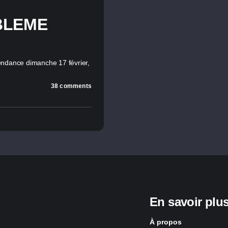
BLEME
endance dimanche 17 février,
38 comments
En savoir plu
À propos