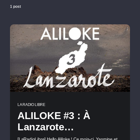
1 post
LA RADIO LIBRE
ALILOKE #3 : À
Lanzarote…
[LaRadioLibre] Hello Aliloke ! Ce mois-ci, Yasmine et