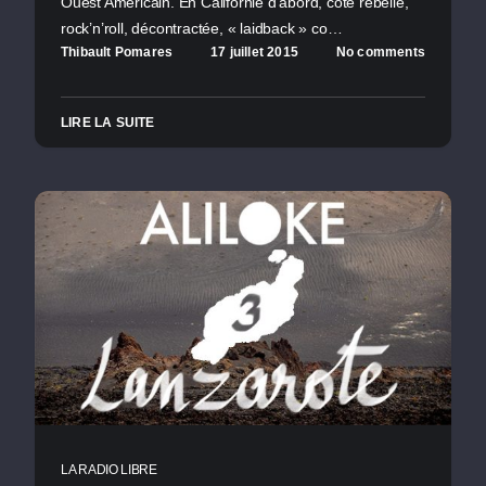
Ouest Américain. En Californie d’abord, côte rebelle,
rock’n’roll, décontractée, « laidback » co…
Thibault Pomares
17 juillet 2015
No comments
LIRE LA SUITE
LA RADIO LIBRE