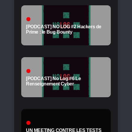
[PODCAST] NO LOG #2 Hackers de
Prime : le Bug Bounty
[PODCAST] No Log #6 Le
Renseignement Cyber
UN MEETING CONTRE LES TESTS