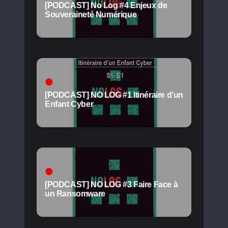
[PODCAST] No Log #4 Enjeux de
Souveraineté Numérique
[PODCAST] NO LOG #1 Itinéraire d’un
Enfant Cyber
[PODCAST] NO LOG #3 Faire Face à
un Ransomware