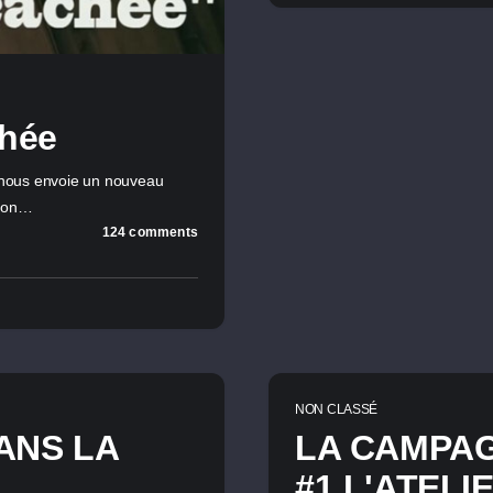
chée
 nous envoie un nouveau
tion…
124 comments
NON CLASSÉ
ANS LA
LA CAMPAG
#1 L'ATELI