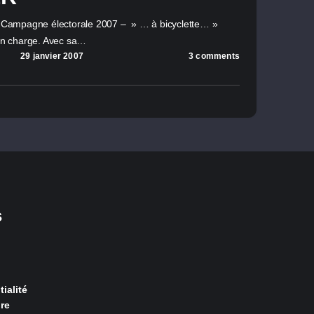
La Campagne électorale 2007 – » … à bicyclette… »
’en charge. Avec sa…
29 janvier 2007
3 comments
s
ialité
re