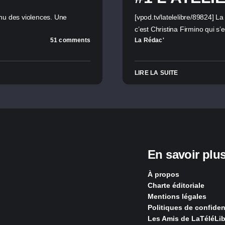
nu des violences. Une
[vpod.tv/latelelibre/89824] 
c’est Christina Firmino qui s
51 comments
La Rédac'
LIRE LA SUITE
En savoir plu
À propos
Charte éditoriale
Mentions légales
Politiques de confident
Les Amis de LaTéléLib