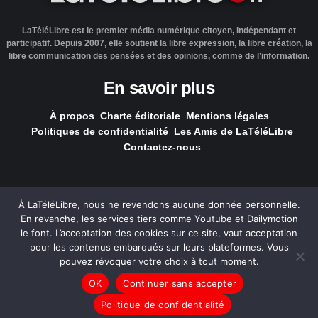
LaTéléLibre est le premier média numérique citoyen, indépendant et
participatif. Depuis 2007, elle soutient la libre expression, la libre création, la
libre communication des pensées et des opinions, comme de l’information.
En savoir plus
À propos
Charte éditoriale
Mentions légales
Politiques de confidentialité
Les Amis de LaTéléLibre
Contactez-nous
À LaTéléLibre, nous ne revendons aucune donnée personnelle.
En revanche, les services tiers comme Youtube et Dailymotion
LaTéléLibre.fr, ce site a été réalisé par l'agence
NOUS, Ouvert,
le font. L’acceptation des cookies sur ce site, vaut acceptation
Utile & Simple
pour les contenus embarqués sur leurs plateformes. Vous
pouvez révoquer votre choix à tout moment.
— Tous les contenus, sauf exception signalée, sont
OK
Continuer sans accepter
sous
licence Creative Commons
.
Politique de confidentialité