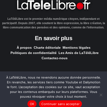
LaTéléLibre est le premier média numérique citoyen, indépendant et
participatif. Depuis 2007, elle soutient la libre expression, la libre création, la
libre communication des pensées et des opinions, comme de l’information.
En savoir plus
À propos
Charte éditoriale
Mentions légales
Politiques de confidentialité
Les Amis de LaTéléLibre
Contactez-nous
À LaTéléLibre, nous ne revendons aucune donnée personnelle.
En revanche, les services tiers comme Youtube et Dailymotion
LaTéléLibre.fr, ce site a été réalisé par l'agence
NOUS, Ouvert,
le font. L’acceptation des cookies sur ce site, vaut acceptation
Utile & Simple
pour les contenus embarqués sur leurs plateformes. Vous
pouvez révoquer votre choix à tout moment.
— Tous les contenus, sauf exception signalée, sont
OK
Continuer sans accepter
sous
licence Creative Commons
.