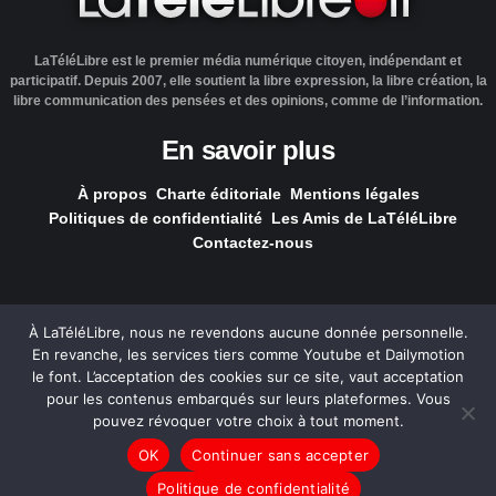
LaTéléLibre est le premier média numérique citoyen, indépendant et
participatif. Depuis 2007, elle soutient la libre expression, la libre création, la
libre communication des pensées et des opinions, comme de l’information.
En savoir plus
À propos
Charte éditoriale
Mentions légales
Politiques de confidentialité
Les Amis de LaTéléLibre
Contactez-nous
À LaTéléLibre, nous ne revendons aucune donnée personnelle.
En revanche, les services tiers comme Youtube et Dailymotion
LaTéléLibre.fr, ce site a été réalisé par l'agence
NOUS, Ouvert,
le font. L’acceptation des cookies sur ce site, vaut acceptation
Utile & Simple
pour les contenus embarqués sur leurs plateformes. Vous
pouvez révoquer votre choix à tout moment.
— Tous les contenus, sauf exception signalée, sont
OK
Continuer sans accepter
sous
licence Creative Commons
.
Politique de confidentialité