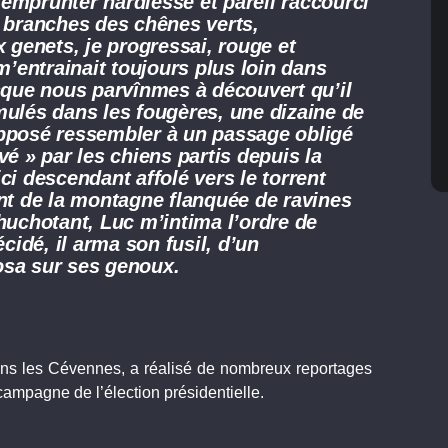
emprunter hardiesse et pareil raccourci
s branches des chênes verts,
genets, je progressai, rouge et
entrainait toujours plus loin dans
rsque nous parvînmes à découvert qu’il
mulés dans les fougères, une dizaine de
upposé ressembler à un passage obligé
levé » par les chiens partis depuis la
ci descendant affolé vers le torrent
ant de la montagne flanquée de ravines
huchotant, Luc m’intima l’ordre de
idé, il arma son fusil, d’un
osa sur ses genoux.
ans les Cévennes, a réalisé de nombreux reportages
campagne de l’élection présidentielle.