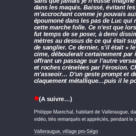
sans que jamais je n’eusse imaginé 
dans les maquis. Baissé, évitant le
m’accrochant comme je pouvais aux 
époumoné dans les pas de Luc qui m’
cette marche folle. Ce n’est que lo
fut temps de se poser, à demi dissi
mètres au dessus de ce qui était s
de sanglier. Ce dernier, s’il était « 
cime, déboulerait certainement par i
offrant un passage sur l’autre vers
et roches crénelées par l’érosion. C
m’asseoir… D’un geste prompt et déc
claquement métallique…puis il le p
(A suivre…)
Philippe Marechal, habitant de Valleraugue, d
vidéo, très remarqués et appréciés, pendant le 
Valleraugue, village pro-Ségo