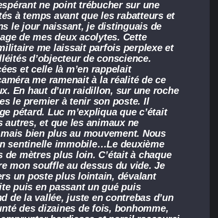
spérant ne point trébucher sur une
ostés à temps avant que les rabatteurs et
s le jour naissant, je distinguais de
age de mes deux acolytes. Cette
litaire me laissait parfois perplexe et
léités d’objecteur de conscience.
es et celle là m’en rappelait
améra me ramenait à la réalité de ce
ux. En haut d’un raidillon, sur une roche
 le premier à tenir son poste. Il
ge pétard. Luc m’expliqua que c’était
s autres, et que les animaux ne
o, mais bien plus au mouvement. Nous
nt en sentinelle immobile…Le deuxième
 de mètres plus loin. C’était à chaque
re mon souffle au dessus du vide. Je
ers un poste plus lointain, dévalant
vite puis en passant un gué puis
nd de la vallée, juste en contrebas d’un
nté des dizaines de fois, bonhomme,