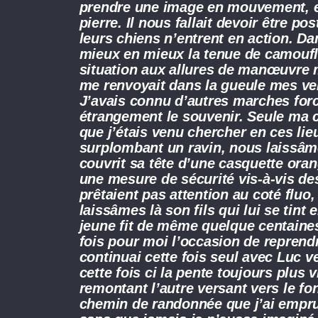
prendre une image en mouvement, e
pierre. Il nous fallait devoir être p
leurs chiens n’entrent en action. Dan
mieux en mieux la tenue de camoufl
situation aux allures de manœuvre mi
me renvoyait dans la gueule mes vel
J’avais connu d’autres marches forcé
étrangement le souvenir. Seule ma c
que j’étais venu chercher en ces lie
surplombant un ravin, nous laissâmes
couvrit sa tête d’une casquette oran
une mesure de sécurité vis-à-vis de
prêtaient pas attention au coté flu
laissâmes là son fils qui lui se ti
jeune fit de même quelque centaines
fois pour moi l’occasion de reprend
continuai cette fois seul avec Luc v
cette fois ci la pente toujours plus 
remontant l’autre versant vers le fo
chemin de randonnée que j’ai empru