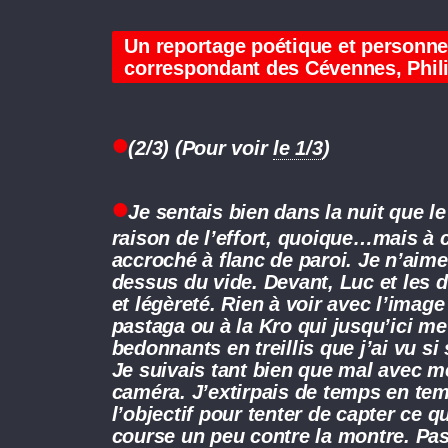
Un reportage poétique et personnel
correspondant des Cévennes, Phil
(2/3) (Pour voir
le 1/3
)
Je sentais bien dans la nuit que le 
raison de l’effort, quoique…mais à 
accroché à flanc de paroi. Je n’aim
dessus du vide. Devant, Luc et les 
et légèreté. Rien à voir avec l’ima
pastaga ou à la Kro qui jusqu’ici m
bedonnants en treillis que j’ai vu s
Je suivais tant bien que mal avec 
caméra. J’extirpais de temps en te
l’objectif pour tenter de capter ce q
course un peu contre la montre. Pas 