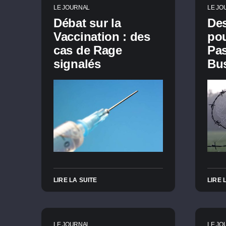
LE JOURNAL
LE JO
Débat sur la
Des
Vaccination : des
pou
cas de Rage
Pas
signalés
Bus
LIRE LA SUITE
LIRE 
LE JOURNAL
LE JO