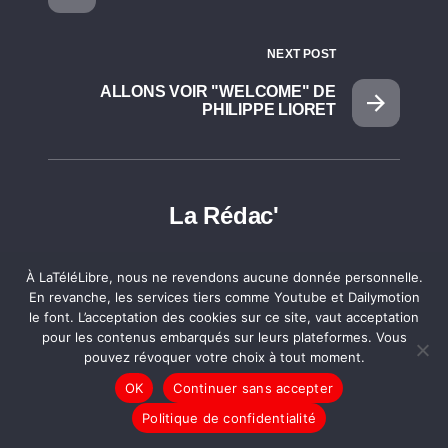
NEXT POST
ALLONS VOIR "WELCOME" DE
PHILIPPE LIORET
La Rédac'
À LaTéléLibre, nous ne revendons aucune donnée personnelle.
En revanche, les services tiers comme Youtube et Dailymotion
Comments
le font. L’acceptation des cookies sur ce site, vaut acceptation
pour les contenus embarqués sur leurs plateformes. Vous
pouvez révoquer votre choix à tout moment.
18/05/2010 20:08 - gilles
OK
Continuer sans accepter
Avec toutes mes excuses pour le terme
Politique de confidentialité
"parasite" qui pourrait me valoir d'être traduit