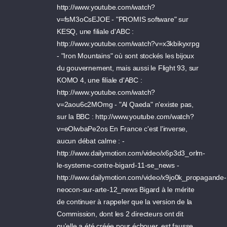
http://www.youtube.com/watch?
v=fsM3oCsEJOE - "PROMIS software" sur
KESQ, une filiale d'ABC :
http://www.youtube.com/watch?v=x3kbikyxrpg
- "Iron Mountains" où sont stockés les bijoux
du gouvernement, mais aussi le Flight 93, sur
KOMO 4, une filiale d'ABC :
http://www.youtube.com/watch?
v=2aou6c2MOmg - "Al Qaeda" n'existe pas,
sur la BBC : http://www.youtube.com/watch?
v=eOlwbaPe2os En France c'est l'inverse,
aucun débat calme : -
http://www.dailymotion.com/video/x6p3d3_orlm-
le-systeme-contre-bigard-11-se_news -
http://www.dailymotion.com/video/x9jo0k_propagande-
neocon-sur-arte-12_news Bigard à le mérite
de continuer à rappeler que la version de la
Commission, dont les 2 directeurs ont dit
qu'elle a été créée pour échouer, est fausse.