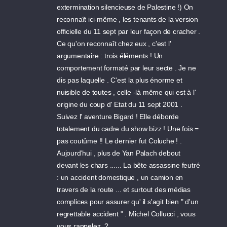
extermination silencieuse de Palestine !) On
reconnaît ici-même , les tenants de la version
officielle du 11 sept par leur façon de cracher .
Ce qu'on reconnaît chez eux , c'est l'
argumentaire : trois éléments ! Un
comportement formaté par leur secte . Je ne
dis pas laquelle . C'est la plus énorme et
nuisible de toutes , celle -là même qui est à l'
origine du coup d' Etat du 11 sept 2001 .
Suivez l' aventure Bigard ! Elle déborde
totalement du cadre du show bizz ! Une fois =
pas coutûme !! Le dernier fut Coluche ! .
Aujourd'hui , plus de Yan Palach debout
devant les chars ...... La bête assassine feutré
: un accident domestique , un camion en
travers de la route ... et surtout des médias
complices pour assurer qu' il s'agit bien " d'un
regrettable accident " . Michel Collucci , vous
vous rappelez ,?