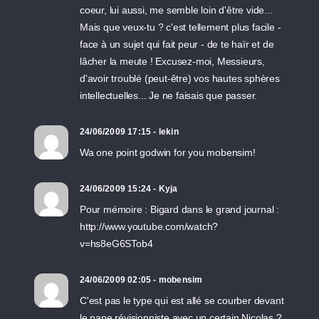
coeur, lui aussi, me semble loin d'être vide...
Mais que veux-tu ? c'est tellement plus facile -
face à un sujet qui fait peur - de te haïr et de
lâcher la meute ! Excusez-moi, Messieurs,
d'avoir troublé (peut-être) vos hautes sphères
intellectuelles... Je ne faisais que passer.
24/06/2009 17:15 - lekin
Wa one point godwin for you mobensim!
24/06/2009 15:24 - Kyja
Pour mémoire : Bigard dans le grand journal :
http://www.youtube.com/watch?
v=hs8eG6STob4
24/06/2009 02:05 - mobensim
C'est pas le type qui est allé se courber devant
le pape révisionniste avec un certain Nicolas ?