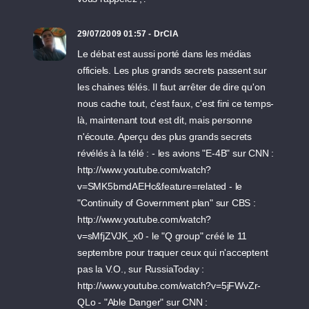
29/07/2009 01:57 - DrCIA
Le débat est aussi porté dans les médias
officiels. Les plus grands secrets passent sur
les chaines télés. Il faut arrêter de dire qu'on
nous cache tout, c'est faux, c'est fini ce temps-
là, maintenant tout est dit, mais personne
n'écoute. Aperçu des plus grands secrets
révélés à la télé : - les avions "E-4B" sur CNN :
http://www.youtube.com/watch?
v=SMK5bmdAEHc&feature=related - le
"Continuity of Government plan" sur CBS :
http://www.youtube.com/watch?
v=sMfjZVJK_x0 - le "Q group" créé le 11
septembre pour traquer ceux qui n'acceptent
pas la V.O., sur RussiaToday :
http://www.youtube.com/watch?v=5jFWvZr-
QLo - "Able Danger" sur CNN :