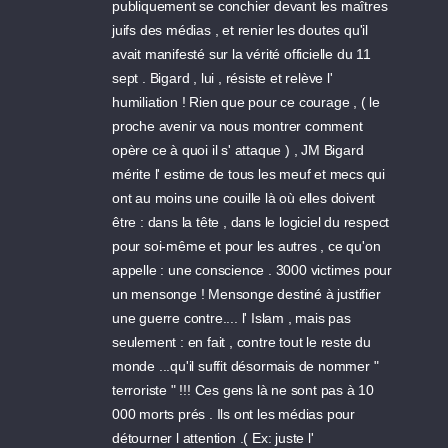
publiquement se conchier devant les maîtres
juifs des médias , et renier les doutes qu'il
avait manifesté sur la vérité officielle du 11
sept . Bigard , lui , résiste et relève l'
humiliation ! Rien que pour ce courage , ( le
proche avenir va nous montrer comment
opère ce à quoi il s' attaque ) , JM Bigard
mérite l' estime de tous les meuf et mecs qui
ont au moins une couille là où elles doivent
être : dans la tête , dans le logiciel du respect
pour soi-même et pour les autres , ce qu'on
appelle : une conscience . 3000 victimes pour
un mensonge ! Mensonge destiné à justifier
une guerre contre.... l' Islam , mais pas
seulement : en fait , contre tout le reste du
monde ...qu'il suffit désormais de nommer "
terroriste " !!! Ces gens là ne sont pas à 10
000 morts prés . Ils ont les médias pour
détourner l attention .( Ex: juste l'