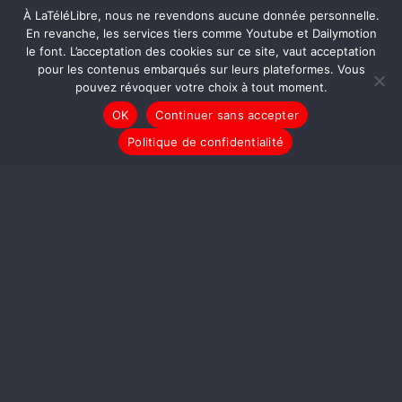
[L’ABCDAIRE de la COP] Le Pétrole
À LaTéléLibre, nous ne revendons aucune donnée personnelle.
est un Trésor
En revanche, les services tiers comme Youtube et Dailymotion
le font. L’acceptation des cookies sur ce site, vaut acceptation
pour les contenus embarqués sur leurs plateformes. Vous
pouvez révoquer votre choix à tout moment.
OK
Continuer sans accepter
Politique de confidentialité
[L’ABCDAIRE de la COP] Classé X
[L’ABCDAIRE de la COP] Fossiles,
Mais Vraies Merdes