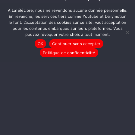
vive Decam et ses contributeurs.
À LaTéléLibre, nous ne revendons aucune donnée personnelle.
En revanche, les services tiers comme Youtube et Dailymotion
28/04/2010 21:37 - Chemtrails
le font. L’acceptation des cookies sur ce site, vaut acceptation
pour les contenus embarqués sur leurs plateformes. Vous
Tout ce qu'on vous cache sur les épandages
pouvez révoquer votre choix à tout moment.
aériens illégaux de produits chimiques dans
OK
Continuer sans accepter
l'atmosphère (chemtrails) et la manipulation du
climat.
Politique de confidentialité
http://www.evolutionquebec.com/site/chemtrai.html
28/04/2010 17:48 - libero
Bon; à quant la défloration 13...
28/04/2010 15:55 - libero
M'okai; rêve sidéral d'un naïf ideal...
28/04/2010 15:00 - libero
Pardon; Je conçois la réalité que je fais