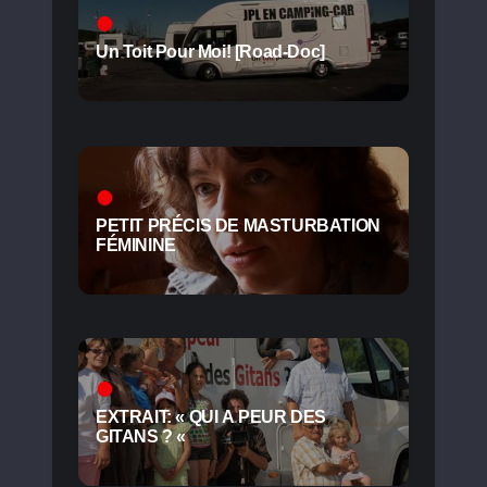
Un Toit Pour Moi! [Road-Doc]
PETIT PRÉCIS DE MASTURBATION
FÉMININE
EXTRAIT: « QUI A PEUR DES
GITANS ? «