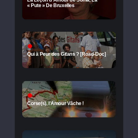
« Pute » De Bruxelles
Qui à Peur des Gitans ? [Road-Doc]
Corse(s), l’Amour Vâche !