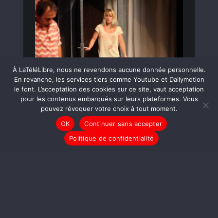
À LaTéléLibre, nous ne revendons aucune donnée personnelle.
En revanche, les services tiers comme Youtube et Dailymotion
le font. L’acceptation des cookies sur ce site, vaut acceptation
pour les contenus embarqués sur leurs plateformes. Vous
pouvez révoquer votre choix à tout moment.
LIRE LA SUITE
OK
Continuer sans accepter
Politique de confidentialité
LE JOURNAL
C’est Pas du Jeux
Olympiques !