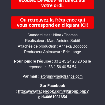
écoutez
Le Mouv’ en direct
sur
votre ordi.
Ou retrouvez la fréquence qui
vous correspond en cliquant
ICI
!
Standardistes : Nina / Thomas
Réalisateur : Marc-Antoine Subtil
Attachée de production : Anneka Bodocco
Producteur Animateur : Eric Lange
Pour joindre l’équipe
: 33 1 45 24 20 20 ou le
répondeur : 33 1 56 40 54 54
Par mail
:
leforum@radiofrance.com
Sur Facebook
:
http://www.facebook.com/#!/group.php?
gid=6661931654