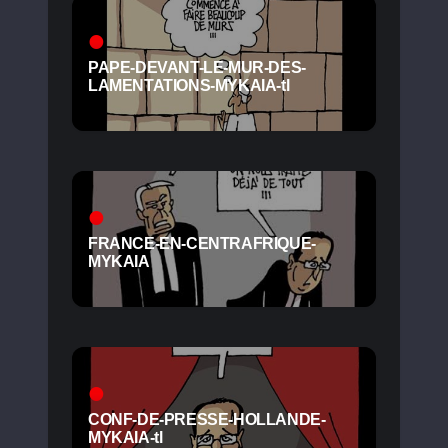
PAPE-DEVANT-LE-MUR-DES-
LAMENTATIONS-MYKAIA-tl
FRANCE-EN-CENTRAFRIQUE-
MYKAIA
CONF-DE-PRESSE-HOLLANDE-
MYKAIA-tl