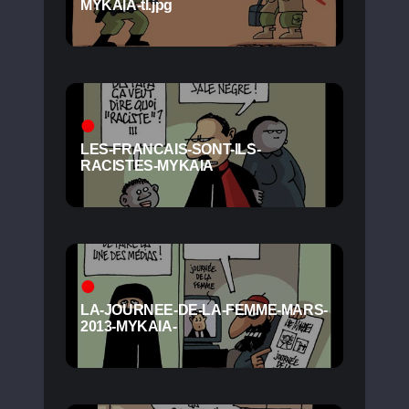
MYKAIA-tl.jpg
LES-FRANCAIS-SONT-ILS-
RACISTES-MYKAIA
LA-JOURNEE-DE-LA-FEMME-MARS-
2013-MYKAIA-