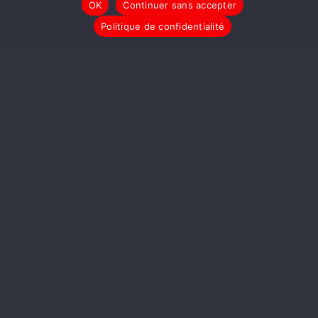
OK
Continuer sans accepter
Politique de confidentialité
Altermondes a Besoin de Vous
Accord COP21 : Un écran de Fumée
qui relâche des Tonnes de CO2
MADÂME L’INTÉGRALE! 1, 2 et 3