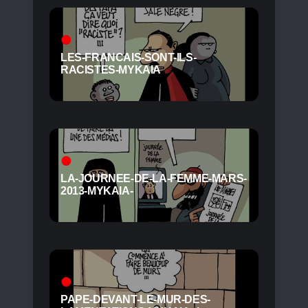
LES-FRANCAIS-SONT-ILS-
RACISTES-MYKAIA
LA-JOURNEE-DE-LA-FEMME-MARS-
2013-MYKAIA-
PAPE-DEVANT-LE-MUR-DES-