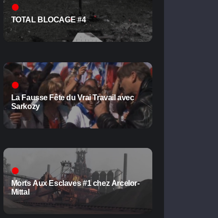
TOTAL BLOCAGE #4
La Fausse Fête du Vrai Travail avec
Sarkozy
Morts Aux Esclaves #1 chez Arcelor-
Mittal