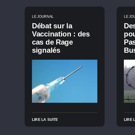
LE JOURNAL
LE JO
Débat sur la
Des
Vaccination : des
pou
cas de Rage
Pas
signalés
Bus
LIRE LA SUITE
LIRE 