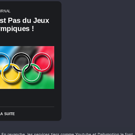
URNAL
st Pas du Jeux
ympiques !
LA SUITE
n revanche, les services tiers comme Youtube et Dailymotion le font. L’