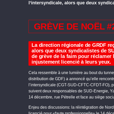
l’intersyndicale, alors que deux syndic
GRÈVE DE NOËL #
La direction régionale de GRDF reço
alors que deux syndicalistes de SU
de grève de la faim pour réclamer 
injustement licencié à leurs yeux.
Cela ressemble à une lumière au bout du tunnel. 
distribution de GDF) a annoncé qu’elle rencontr
l’intersyndicale (CGT-SUD-CFTC-CFDT-FO), pour
suivent deux responsables de SUD-Energie, Ya
14 décembre, rue Pétrelle et face au siège soci
Enjeu des discussions: la réintégration de Nord
licencié pour «faute professionnelle» le 14 dé