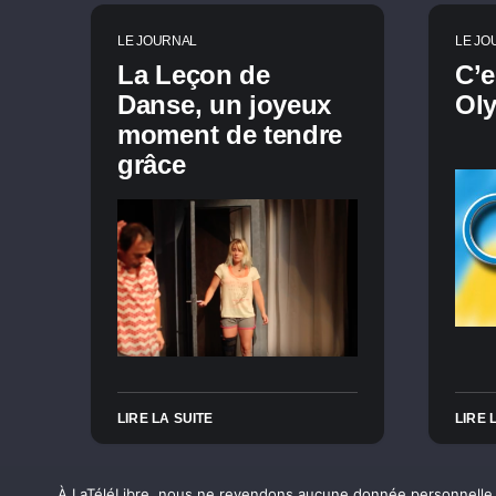
LE JOURNAL
LE JO
La Leçon de
C’e
Danse, un joyeux
Ol
moment de tendre
grâce
LIRE LA SUITE
LIRE 
À LaTéléLibre, nous ne revendons aucune donnée personnelle. E