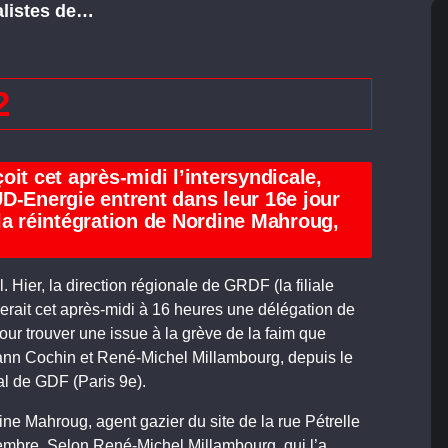
alistes de…
2
it cet après-midi l’intersyndicale,
D-Energie entrent dans leur 16e jour
la réintégration de Nordine Mahroug,
Hier, la direction régionale de GRDF (la filiale
erait cet après-midi à 16 heures une délégation de
 trouver une issue à la grève de la faim que
nn Cochin et René-Michel Millambourg, depuis le
al de GDF (Paris 9e).
ine Mahroug, agent gazier du site de la rue Pétrelle
cembre. Selon René-Michel Millambourg, qui l’a