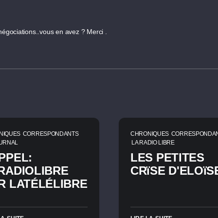
s négociations..vous en avez ? Merci .
NIQUES
CORRESPONDANTS
CHRONIQUES
CORRESPONDA
OURNAL
LA RADIO LIBRE
PPEL:
LES PETITES
RADIOLIBRE
CRïSE D'ELOïS
R LATÉLÉLIBRE