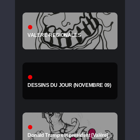
VALERE-REGIONALES
DESSINS DU JOUR (NOVEMBRE 09)
Donald Trump est président [Valère]